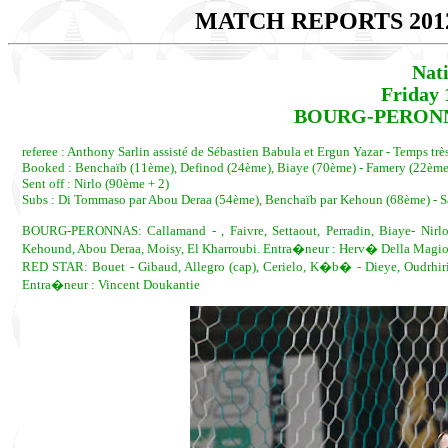
MATCH REPORTS 201
Nat
Friday 
BOURG-PERONNAS
referee : Anthony Sarlin assisté de Sébastien Babula et Ergun Yazar - Temps tr
Booked : Benchaïb (11ème), Definod (24ème), Biaye (70ème) - Famery (22ème
Sent off : Nirlo (90ème + 2)
Subs : Di Tommaso par Abou Deraa (54ème), Benchaïb par Kehoun (68ème) - Sab
BOURG-PERONNAS: Callamand - , Faivre, Settaout, Perradin, Biaye- Nirl
Kehound, Abou Deraa, Moisy, El Kharroubi. Entra�neur : Herv� Della Magio
RED STAR: Bouet - Gibaud, Allegro (cap), Cerielo, K�b� - Dieye, Oudrhiri 
Entra�neur : Vincent Doukantie