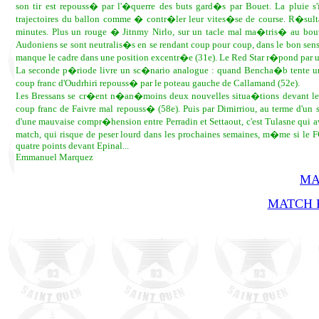
son tir est repouss� par l'�querre des buts gard�s par Bouet. La pluie s'
trajectoires du ballon comme � contr�ler leur vites�se de course. R�sultat
minutes. Plus un rouge � Jitnmy Nirlo, sur un tacle mal ma�tris� au bout
Audoniens se sont neutralis�s en se rendant coup pour coup, dans le bon sen
manque le cadre dans une position excentr�e (31e). Le Red Star r�pond par un
La seconde p�riode livre un sc�nario analogue : quand Bencha�b tente u
coup franc d'Oudrhiri repouss� par le poteau gauche de Callamand (52e).
I.es Bressans se cr�ent n�an�moins deux nouvelles situa�tions devant le
coup franc de Faivre mal repouss� (58e). Puis par Dimirriou, au terme d'un
d'une mauvaise compr�hension entre Perradin et Settaout, c'est Tulasne qui a
match, qui risque de peser lourd dans les prochaines semaines, m�me si le 
quatre points devant Epinal...
Emmanuel Marquez
MA
MATCH R