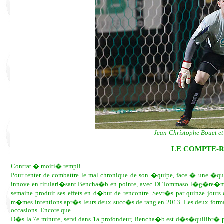
Jean-Christophe Bouet et 
LE COMPTE-R
Contrat � moiti� rempli
Pour tenter de combattre le mal chronique de son �quipe, face � une �qu
innove en titulari�sant Bencha�b en pointe, avec Di Tommaso l�g�re�men
semaine produit ses effets en d�but de rencontre. Sevr�s par quinze jours
m�mes intentions apr�s leurs deux succ�s de rang en 2013. Les deux formati
occasions. Encore que...
D�s la 7e minute, servi dans 1a profondeur, Bencha�b est d�s�quilibr� pa