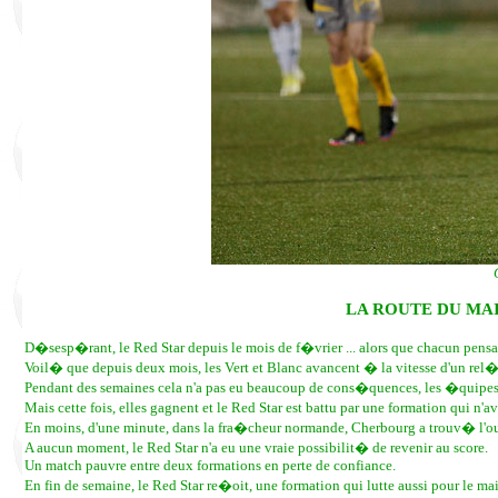
LA ROUTE DU MA
D�sesp�rant, le Red Star depuis le mois de f�vrier ... alors que chacun pensai
Voil� que depuis deux mois, les Vert et Blanc avancent � la vitesse d'un re
Pendant des semaines cela n'a pas eu beaucoup de cons�quences, les �quipes d
Mais cette fois, elles gagnent et le Red Star est battu par une formation qui n'a
En moins, d'une minute, dans la fra�cheur normande, Cherbourg a trouv� l'ou
A aucun moment, le Red Star n'a eu une vraie possibilit� de revenir au score.
Un match pauvre entre deux formations en perte de confiance.
En fin de semaine, le Red Star re�oit, une formation qui lutte aussi pour le m