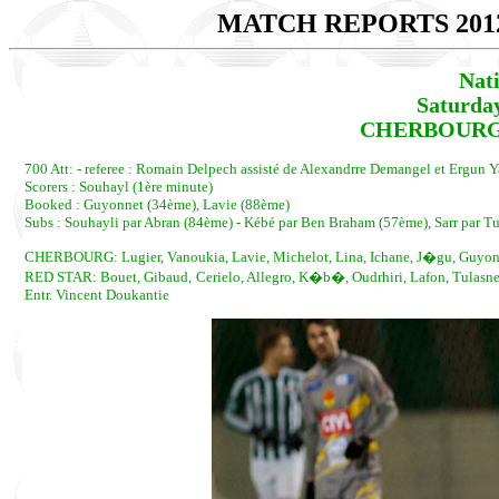
MATCH REPORTS 201
Nat
Saturda
CHERBOURG -
700 Att: - referee : Romain Delpech assisté de Alexandrre Demangel et Ergun Ya
Scorers : Souhayl (1ère minute)
Booked : Guyonnet (34ème), Lavie (88ème)
Subs : Souhayli par Abran (84ème) - Kébé par Ben Braham (57ème), Sarr par Tu
CHERBOURG: Lugier, Vanoukia, Lavie, Michelot, Lina, Ichane, J�gu, Guyonne
RED STAR: Bouet, Gibaud, Cerielo, Allegro, K�b�, Oudrhiri, Lafon, Tulasne, S
Entr. Vincent Doukantie