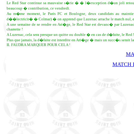
Le Red Star continue sa mauvaise s�rie � � l�exception d�un joli retour
beaucoup � contribution, ce vendredi.
Au m�me moment, le Paris FC et Boulogne, deux candidats au maintien
d��lectricit� � Colmar) � on apprend que Luzenac arrache le match nul, e
A une semaine de se rendre en Ari�ge, le Red Star est devanc� par Luzenac
charrette !
A Luzenac, cela sera presque un quitte ou double � en cas de d�faite, le Red St
Plus que jamais, la d�faite est interdite en Ari�ge � mais un succ�s serait l
IL FAUDRA MARQUER POUR CELA !
MA
MATCH R