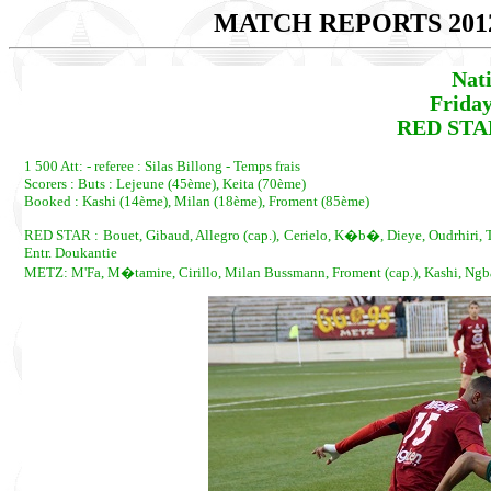
MATCH REPORTS 201
Nat
Friday
RED STAR
1 500 Att: - referee : Silas Billong - Temps frais
Scorers : Buts : Lejeune (45ème), Keita (70ème)
Booked : Kashi (14ème), Milan (18ème), Froment (85ème)
RED STAR : Bouet, Gibaud, Allegro (cap.), Cerielo, K�b�, Dieye, Oudrhiri, Tu
Entr. Doukantie
METZ: M'Fa, M�tamire, Cirillo, Milan Bussmann, Froment (cap.), Kashi, Ngbak