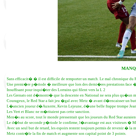
MANQU
Sans efficacit� � il est difficile de remporter un match. Le mal chronique du
Une premi�re p�riode � meilleure que lors des derni�res prestations face � u
Insuffisant pour inqui�ter des Lorrains qui filent vers la L 2
Les Grenats ont d�montr� que la descente en National ne sera plus qu�un m
Courageux, le Red Star a fait jeu �gal avec Metz � avant d�encaisser un but ju
L�ancien joueur d�Auxerre, Kevin Lejeune, d�une belle frappe trompe Jean
Les Vert et Blanc ne m�ritaient pas cette sanction.
Men�s au score, tout le monde pressentait que les joueurs du Red Star auraie
Le d�but de seconde p�riode le confirme, l�avantage est aux visiteurs � Metz
Avec un seul but de retard, les espoirs restent toujours permis de revenir � 
Metz contr�le la fin de match et augmente son capital point de 3 points.