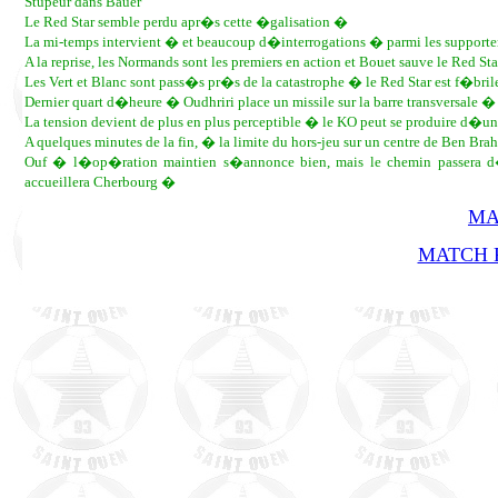
Stupeur dans Bauer
Le Red Star semble perdu apr�s cette �galisation �
La mi-temps intervient � et beaucoup d�interrogations � parmi les supporter
A la reprise, les Normands sont les premiers en action et Bouet sauve le Red 
Les Vert et Blanc sont pass�s pr�s de la catastrophe � le Red Star est f�bril
Dernier quart d�heure � Oudhriri place un missile sur la barre transversale �
La tension devient de plus en plus perceptible � le KO peut se produire d
A quelques minutes de la fin, � la limite du hors-jeu sur un centre de Ben Bra
Ouf � l�op�ration maintien s�annonce bien, mais le chemin passera d�s
accueillera Cherbourg �
MA
MATCH R