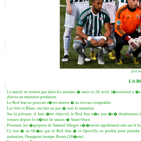
Les v
LA B
Le match ne restera pas dans les annales � mais ce 26 avril, l�essentiel a �t�
directs au maintien perdaient.
Le Red Star ne pouvait r�ver mieux � au niveau comptable.
Les Vert et Blanc ont fait un pas � vers le maintien.
Sur la pelouse, il faut �tre objectif, le Red Star n�a pas �t� dominateu
venues depuis le d�but de saison � Saint-Ouen.
Pourtant, les �quipiers de Samuel Allegro s��taient rapidement mis sur le bo
Ce but � ne lib�re pas le Red Star � et Quevilly en profite pour prendre
audonien, Ouarguini trompe Bouet (26�me)