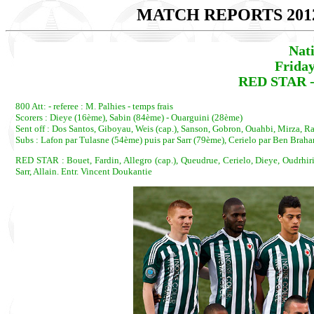
MATCH REPORTS 201
Nat
Friday
RED STAR -
800 Att: - referee : M. Palhies - temps frais
Scorers : Dieye (16ème), Sabin (84ème) - Ouarguini (28ème)
Sent off : Dos Santos, Giboyau, Weis (cap.), Sanson, Gobron, Ouahbi, Mirza, R
Subs : Lafon par Tulasne (54ème) puis par Sarr (79ème), Cerielo par Ben Bra
RED STAR : Bouet, Fardin, Allegro (cap.), Queudrue, Cerielo, Dieye, Oudrhiri
Sarr, Allain. Entr. Vincent Doukantie