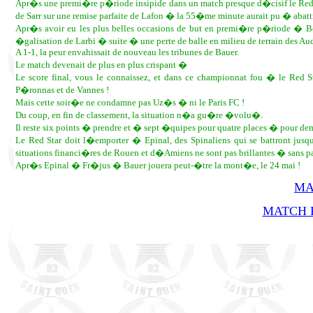
Apr�s une premi�re p�riode insipide dans un match presque d�cisif le Red
de Sarr sur une remise parfaite de Lafon � la 55�me minute aurait pu � abattr
Apr�s avoir eu les plus belles occasions de but en premi�re p�riode � Bou
�galisation de Larbi � suite � une perte de balle en milieu de terrain des Au
A 1-1, la peur envahissait de nouveau les tribunes de Bauer.
Le match devenait de plus en plus crispant �
Le score final, vous le connaissez, et dans ce championnat fou � le Red 
P�ronnas et de Vannes !
Mais cette soir�e ne condamne pas Uz�s � ni le Paris FC !
Du coup, en fin de classement, la situation n�a gu�re �volu�.
Il reste six points � prendre et � sept �quipes pour quatre places � pour dem
Le Red Star doit l�emporter � Epinal, des Spinaliens qui se battront j
situations financi�res de Rouen et d�Amiens ne sont pas brillantes � sans pa
Apr�s Epinal � Fr�jus � Bauer jouera peut-�tre la mont�e, le 24 mai !
MA
MATCH R