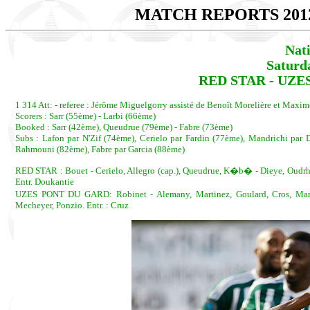
MATCH REPORTS 201
Nat
Saturd
RED STAR - UZES
1 314 Att: - referee : Jérôme Miguelgorry assisté de Benoît Morelière et Maxime 
Scorers : Sarr (55ème) - Larbi (66ème)
Booked : Sarr (42ème), Queudrue (79ème) - Fabre (73ème)
Subs : Lafon par N'Zif (74ème), Cerielo par Fardin (77ème), Mandrichi par
Rahmouni (82ème), Fabre par Garcia (88ème)
RED STAR : Bouet - Cerielo, Allegro (cap.), Queudrue, K�b� - Dieye, Oudrhiri,
Entr. Doukantie
UZES PONT DU GARD: Robinet - Alemany, Martinez, Goulard, Cros, Mango
Mecheyer, Ponzio. Entr. : Cruz