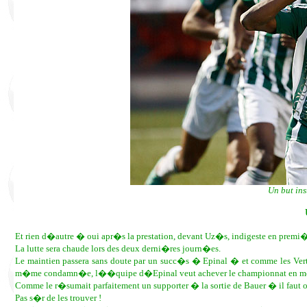
Un but ins
Et rien d�autre � oui apr�s la prestation, devant Uz�s, indigeste en premi�
La lutte sera chaude lors des deux derni�res journ�es.
Le maintien passera sans doute par un succ�s � Epinal � et comme les Ver
m�me condamn�e, l��quipe d�Epinal veut achever le championnat en mont
Comme le r�sumait parfaitement un supporter � la sortie de Bauer � il faut on
Pas s�r de les trouver !