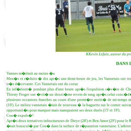
KKevin Lefaix, auteur du pr
DANS 
Vannes m�ritait au moins �a
Men�s et r�duits � dix apr�s une demi-heure de jeu, les Vannetais ont tro
tr�s d�cevante. Ces Vannetais ont du coeur.
En inf�riorit� pendant plus d'une heure apr�s l'expulsion s�v�re de Chri
Thierry Froger ont �vit� un deuxi�me revers de rang apr�s celui conc�d� 
plusieurs occasions franches au cours d'une premi�re moiti� de mi-temps
(10'). Le milieu vannetais �tait de nouveau � la baguette sur le corner suivan
opportunit�s pour marquer mais manquaient ses deux duels (15' et 19').
Cou� expuls�!
Apr�s deux tentatives infructueuses de Dieye (28') et Ben Amor (29') pour le R
�tait bouscul� par Cou� dans la surface de r�paration vannetaise. L'arbitre 