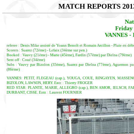
MATCH REPORTS 201
Nat
Friday
VANNES - R
referee : Denis Mike assisté de Yoann Benoît et Romain Arcillon - Pluie en dé
Scorers : Suarez (72ème) - Lefaix (34ème sur pen.)
Booked : Vauvy (21ème) - Marie (45ème), Fardin (57ème) par Dielna (79ème)
Sent off : Coué (34ème)
Subs : Vauvy par Bizolon (35ème), Suarez par Dielna (77ème), Aguemon par
(86ème)
VANNES: PETIT, FLEGEAU (cap.), YOUGA, COUE, RINGAYEN, MASSEN
BIZOLON, LAWSON, HERY. Entr. : Thierry FROGER
RED STAR: PLANTE, MARIE, ALLEGRO (cap.), BEN AMOR, IELSCH, FAR
DURBANT, CISSE. Entr. : Laurent FOURNIER