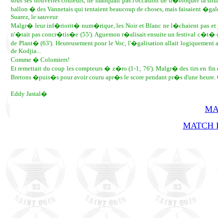
sous ses nouvelles couleurs, ne manquait pas l'occasion de d�bloquer la situati
ballon � des Vannetais qui tentaient beaucoup de choses, mais faisaient �g
Suarez, le sauveur
Malgr� leur inf�riorit� num�rique, les Noir et Blanc ne l�chaient pas et jo
n'�tait pas concr�tis�e (55'). Aguemon r�alisait ensuite un festival c�t� dr
de Plant� (63'). Heureusement pour le Voc, l'�galisation allait logiquement 
de Kodjia...
Comme � Colomiers!
Et remettait du coup les compteurs � z�ro (1-1; 76'). Malgr� des tirs en fin de
Bretons �puis�s pour avoir couru apr�s le score pendant pr�s d'une heure.
Eddy Jastal�
MA
MATCH R