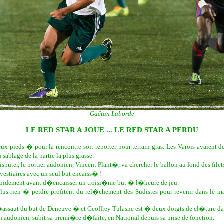
Gaëtan Laborde
LE RED STAR A JOUE ... LE RED STAR A PERDU
ux pieds � pour la rencontre soit reporter pour terrain gras. Les Varois avaient
sablage de la partie la plus grasse.
puter, le portier audonien, Vincent Plant�, va chercher le ballon au fond des fil
stiaires avec un seul but encaiss� !
 rapidement avant d�encaisser un troisi�me but � l�heure de jeu.
s rien � perdre profitent du rel�chement des Sudistes pour revenir dans le 
�assaut du but de Deneuve � et Geoffrey Tulasne est � deux doigts de cl�ture dan
audonien, subit sa premi�re d�faite, en National depuis sa prise de fonction.