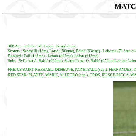
MATC
800 Att: - referee : M. Caron - temps doux
Scorers : Scarpelli (1ère), Loriot (50ème), Baldé (63ème) - Laborde (71 ème et
Booked : Fall (14ème) - Lefaix (40ème), Lafon (61ème)
Subs : Sylla par A. Baldé (60ème), Scarpelli par O. Baldé (65ème)Lee par Lafo
FREJUS-SAINT-RAPHAEL: DENEUVE, KONE, FALL (cap.), FERNANDEZ, ICH
RED STAR: PLANTE, MARIE, ALLEGRO (cap.), CROS, IELSCH,RICCA, MAK