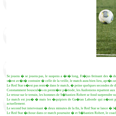
Se jouera � se jouera pas, le suspens a �t� long, Fr�jus freinant des � de
s�est av�r� contraire � celle de la veille, le match aura bien lieu, apr�s un 
Le Red Star n�est pas rentr� dans le match, � peine quelques secondes de dis
Constamment bouscul�s en premi�re p�riode, les Audoniens repartent aux ve
Le retour sur le terrain, les hommes de S�bastien Robert se fond surprendre
Le match est jou� � mais les �quipiers de Ga�tan Laborde qui n�ont plu
actuellement.
Le second but intervenant � deux minutes de la fin, le Red Star se lance � l
Le Red Star �choue dans ce match poursuite � et S�bastien Robert, le coach 