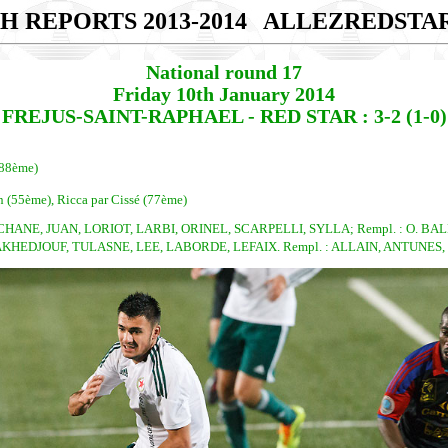
H REPORTS 2013-2014
ALLEZREDSTA
National round 17
Friday 10th January 2014
FREJUS-SAINT-RAPHAEL - RED STAR : 3-2 (1-0)
 88ème)
n (55ème), Ricca par Cissé (77ème)
ANE, JUAN, LORIOT, LARBI, ORINEL, SCARPELLI, SYLLA; Rempl. : O. BALDE
HEDJOUF, TULASNE, LEE, LABORDE, LEFAIX. Rempl. : ALLAIN, ANTUNES, CI