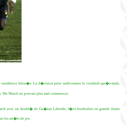
 de nombreux bless�s. La d�cision prise tardivement le vendredi apr�s-midi,
ets. Me Match ne pouvait plus mal commencer.
match avec un doubl� de Ga�tan Laborde, l�ex-bordealais en grande forme
s les arr�ts de jeu.