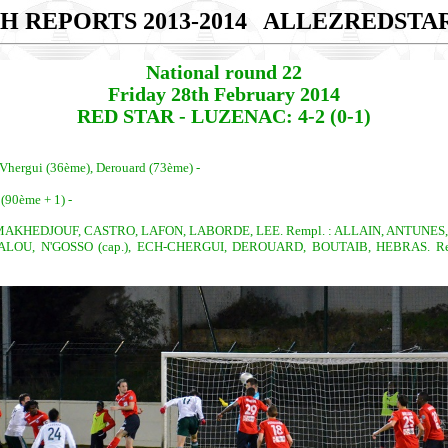
H REPORTS 2013-2014
ALLEZREDSTA
National round 22
Friday 28th February 2014
RED STAR - LUZENAC: 4-2 (0-1)
Vhergui (36ème), Derouard (73ème) -
 (90ème + 1) -
MAKHEDJOUF, CASTRO, LAFON, LABORDE, LEE. Rempl. : ALLAIN, ANTUNES, S
, N'GOSSO (cap.), ECH-CHERGUI, DEROUARD, BOUTAIB, HEBRAS. Remp