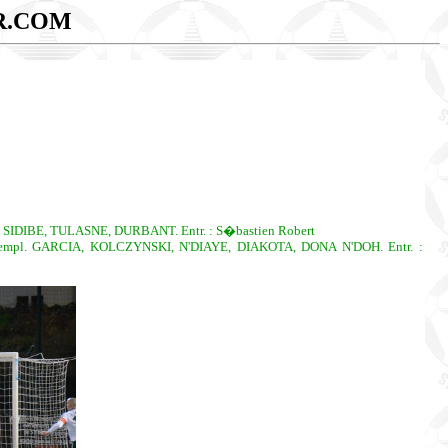
R.COM
IDIBE, TULASNE, DURBANT. Entr. : S�bastien Robert
l. GARCIA, KOLCZYNSKI, N'DIAYE, DIAKOTA, DONA N'DOH. Entr. :