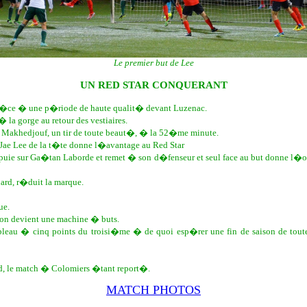
Le premier but de Lee
UN RED STAR CONQUERANT
 gr�ce � une p�riode de haute qualit� devant Luzenac.
 la gorge au retour des vestiaires.
an Makhedjouf, un tir de toute beaut�, � la 52�me minute.
-Jae Lee de la t�te donne l�avantage au Red Star
ppuie sur Ga�tan Laborde et remet � son d�fenseur et seul face au but donne l�of
ard, r�duit la marque.
ue.
ison devient une machine � buts.
tableau � cinq points du troisi�me � de quoi esp�rer une fin de saison de tout
d, le match � Colomiers �tant report�.
MATCH PHOTOS