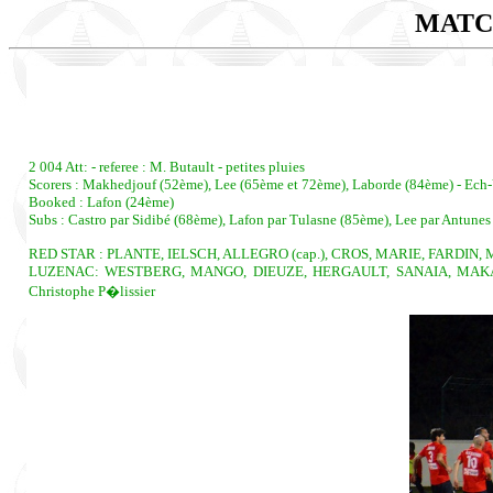
MATC
2 004 Att: - referee : M. Butault - petites pluies
Scorers : Makhedjouf (52ème), Lee (65ème et 72ème), Laborde (84ème) - Ech-
Booked : Lafon (24ème)
Subs : Castro par Sidibé (68ème), Lafon par Tulasne (85ème), Lee par Antunes
RED STAR : PLANTE, IELSCH, ALLEGRO (cap.), CROS, MARIE, FARDIN, 
LUZENAC: WESTBERG, MANGO, DIEUZE, HERGAULT, SANAIA, MAKALOU
Christophe P�lissier