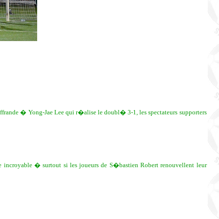
frande � Yong-Jae Lee qui r�alise le doubl� 3-1, les spectateurs supporters
e incroyable � surtout si les joueurs de S�bastien Robert renouvellent leur