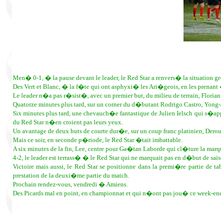
Men� 0-1, � la pause devant le leader, le Red Star a renvers� la situation
Des Vert et Blanc, � la f�te qui ont asphyxi� les Ari�geois, en les prenant �
Le leader n�a pas r�sist�, avec un premier but, du milieu de terrain, Flori
Quatorze minutes plus tard, sur un corner du d�butant Rodrigo Castro, Yong
Six minutes plus tard, une chevauch�e fantastique de Julien Ielsch qui s�a
du Red Star n�en croient pas leurs yeux.
Un avantage de deux buts de courte dur�e, sur un coup franc platinien, Derou
Mais ce soir, en seconde p�riode, le Red Star �tait imbattable.
A six minutes de la fin, Lee, centre pour Ga�tan Laborde qui cl�ture la marq
4-2, le leader est terrass� � le Red Star qui ne marquait pas en d�but de sa
Victoire mais aussi, le Red Star se positionne dans la premi�re partie de 
prestation de la deuxi�me partie du match.
Prochain rendez-vous, vendredi � Amiens.
Des Picards mal en point, en championnat et qui n�ont pas jou� ce week-en