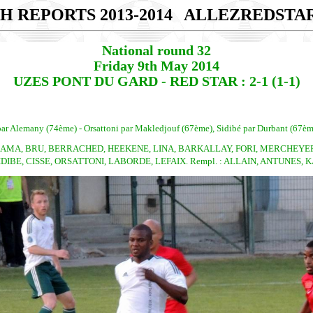
H REPORTS 2013-2014
ALLEZREDSTA
National round 32
Friday 9th May 2014
UZES PONT DU GARD - RED STAR : 2-1 (1-1)
ar Alemany (74ème) - Orsattoni par Makledjouf (67ème), Sidibé par Durbant (67èm
NGAMA, BRU, BERRACHED, HEEKENE, LINA, BARKALLAY, FORI, MERCHEYE
SIDIBE, CISSE, ORSATTONI, LABORDE, LEFAIX. Rempl. : ALLAIN, ANTUNES,