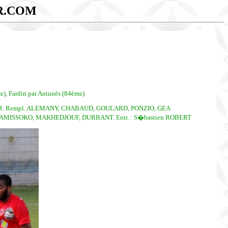
R.COM
e), Fardin par Antunès (84ème)
R. Rempl. ALEMANY, CHABAUD, GOULARD, PONZIO, GEA
 KAMISSOKO, MAKHEDJOUF, DURBANT. Entr. : S�bastien ROBERT