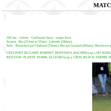
MATC
200 Att: - referee : Guillaume Janin - temps doux
Scorers : Bru (21ème et 55me) - Laborde (28ème)
Subs : Berrached par Chabaud (53ème), Bru par Goulard (68ème), Mercheyer p
UZES PONT DU GARD: ROBINET, BENYAHYA, RACHIDI (cap.), M'CHA
RED STAR: PLANTE, MARIE, ALLEGRO (cap.), CROS, IELSCH, FARDIN, 