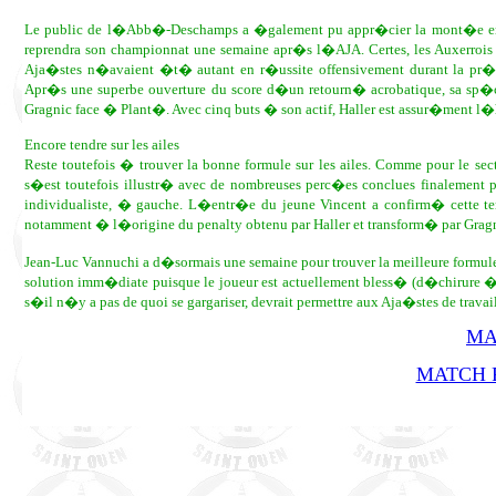
Le public de l�Abb�-Deschamps a �galement pu appr�cier la mont�e en pu
reprendra son championnat une semaine apr�s l�AJA. Certes, les Auxerrois 
Aja�stes n�avaient �t� autant en r�ussite offensivement durant la pr�pa
Apr�s une superbe ouverture du score d�un retourn� acrobatique, sa sp�c
Gragnic face � Plant�. Avec cinq buts � son actif, Haller est assur�ment
Encore tendre sur les ailes
Reste toutefois � trouver la bonne formule sur les ailes. Comme pour le sec
s�est toutefois illustr� avec de nombreuses perc�es conclues finalement pa
individualiste, � gauche. L�entr�e du jeune Vincent a confirm� cette te
notamment � l�origine du penalty obtenu par Haller et transform� par Gragn
Jean-Luc Vannuchi a d�sormais une semaine pour trouver la meilleure formule
solution imm�diate puisque le joueur est actuellement bless� (d�chirure � 
s�il n�y a pas de quoi se gargariser, devrait permettre aux Aja�stes de trava
MA
MATCH R