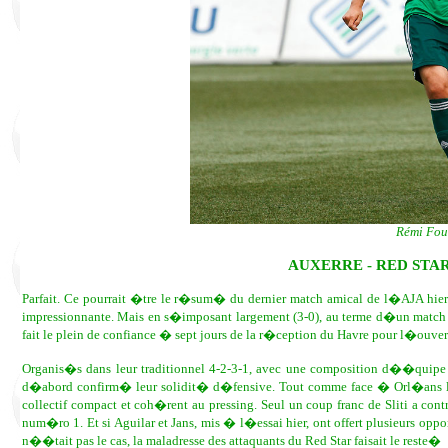
Rémi Four
AUXERRE - RED STA
Parfait. Ce pourrait �tre le r�sum� du dernier match amical de l�AJA hier
impressionnante. Mais en s�imposant largement (3-0), au terme d�un match 
fait le plein de confiance � sept jours de la r�ception du Havre pour l�ouve
Organis�s dans leur traditionnel 4-2-3-1, avec une composition d��quipe 
d�abord confirm� leur solidit� d�fensive. Tout comme face � Orl�ans l
collectif compact et coh�rent au pressing. Seul un coup franc de Sliti a co
num�ro 1. Et si Aguilar et Jans, mis � l�essai hier, ont offert plusieurs opp
n��tait pas le cas, la maladresse des attaquants du Red Star faisait le reste�