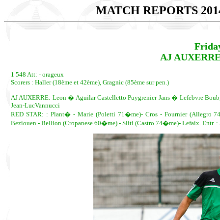
MATCH REPORTS 201
Frida
AJ AUXERRE -
1 548 Att: - orageux
Scorers : Haller (18ème et 42ème), Gragnic (85ème sur pen.)
AJ AUXERRE: Leon � Aguilar Castelletto Puygrenier Jans � Lefebvre Boub
Jean-LucVannucci
RED STAR: : Plant� - Marie (Poletti 71�me)- Cros - Fournier (Allegro
Beziouen - Bellion (Cropanese 60�me) - Sliti (Castro 74�me)- Lefaix. Entr. 