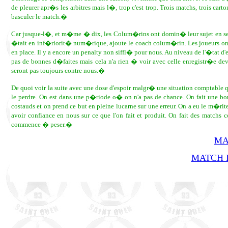
de pleurer apr�s les arbitres mais l�, trop c'est trop. Trois matchs, trois carton
basculer le match.�
Car jusque-l�, et m�me � dix, les Colum�rins ont domin� leur sujet en se c
�tait en inf�riorit� num�rique, ajoute le coach colum�rin. Les joueurs ont
en place. Il y a encore un penalty non siffl� pour nous. Au niveau de l'�tat d'e
pas de bonnes d�faites mais cela n'a rien � voir avec celle enregistr�e
seront pas toujours contre nous.�
De quoi voir la suite avec une dose d'espoir malgr� une situation comptable 
le perdre. On est dans une p�riode o� on n'a pas de chance. On fait une bon
costauds et on prend ce but en pleine lucarne sur une erreur. On a eu le m�r
avoir confiance en nous sur ce que l'on fait et produit. On fait des matchs 
commence � peser.�
MA
MATCH R