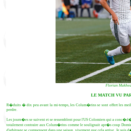
Florian Makhedj
LE MATCH VU PA
R�duits � dix peu avant la mi-temps, les Colum�rins se sont offert les meille
perdre.
Les journ�es se suivent et se ressemblent pour l'US Colomiers qui a conc�
totalement contraire aux Colum�rins comme le soulignait apr�s coup Dominiqu
d'arbitrage se compensent dans une saison, vivement que cela arrive. Je suis d