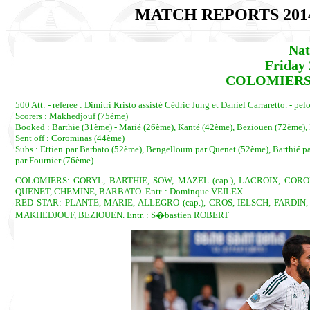
MATCH REPORTS 201
Nat
Friday 
COLOMIERS -
500 Att: - referee : Dimitri Kristo assisté Cédric Jung et Daniel Carraretto. - pel
Scorers : Makhedjouf (75ème)
Booked : Barthie (31ème) - Marié (26ème), Kanté (42ème), Beziouen (72ème), 
Sent off : Corominas (44ème)
Subs : Ettien par Barbato (52ème), Bengelloum par Quenet (52ème), Barthié p
par Fournier (76ème)
COLOMIERS: GORYL, BARTHIE, SOW, MAZEL (cap.), LACROIX, COR
QUENET, CHEMINE, BARBATO. Entr. : Dominque VEILEX
RED STAR: PLANTE, MARIE, ALLEGRO (cap.), CROS, IELSCH, FARDIN, 
MAKHEDJOUF, BEZIOUEN. Entr. : S�bastien ROBERT