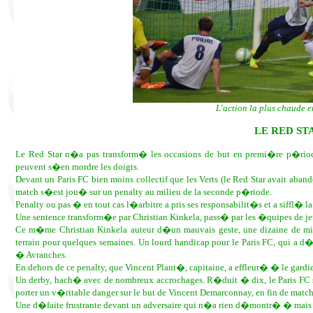
L'action la plus chaude e
LE RED STA
Le Red Star n�a pas transform� les occasions de but en premi�re p�riode
peuvent s�en mordre les doigts.
Devant un Paris FC bien moins collectif que les Verts (le Red Star avait aban
match s�est jou� sur un penalty au milieu de la seconde p�riode.
Penalty ou pas � en tout cas l�arbitre a pris ses responsabilit�s et a siffl� la
Une sentence transform�e par Christian Kinkela, pass� par les �quipes de je
Ce m�me Christian Kinkela auteur d�un mauvais geste, une dizaine de minut
terrain pour quelques semaines. Un lourd handicap pour le Paris FC, qui 
� Avranches.
En dehors de ce penalty, que Vincent Plant�, capitaine, a effleur� � le gardi
Un derby, hach� avec de nombreux accrochages. R�duit � dix, le Paris FC s�
porter un v�ritable danger sur le but de Vincent Demarconnay, en fin de match
Une d�faite frustrante devant un adversaire qui n�a rien d�montr� � mais a