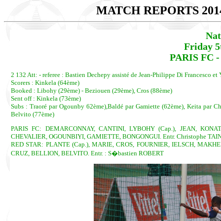
MATCH REPORTS 201
Nat
Friday 5
PARIS FC - 
2 132 Att: - referee : Bastien Dechepy assisté de Jean-Philippe Di Francesco e
Scorers : Kinkela (64ème)
Booked : Libohy (29ème) - Beziouen (29ème), Cros (88ème)
Sent off : Kinkela (73ème)
Subs : Traoré par Ogounby 62ème),Baldé par Gamiette (62ème), Keita par Ch
Belvito (77ème)
PARIS FC: DEMARCONNAY, CANTINI, LYBOHY (Cap.), JEAN, KONAT
CHEVALIER, OGOUNBIYI, GAMIETTE, BONGONGUI. Entr. Christophe TAI
RED STAR: PLANTE (Cap.), MARIE, CROS, FOURNIER, IELSCH, MAKHE
CRUZ, BELLION, BELVITO. Entr. : S�bastien ROBERT