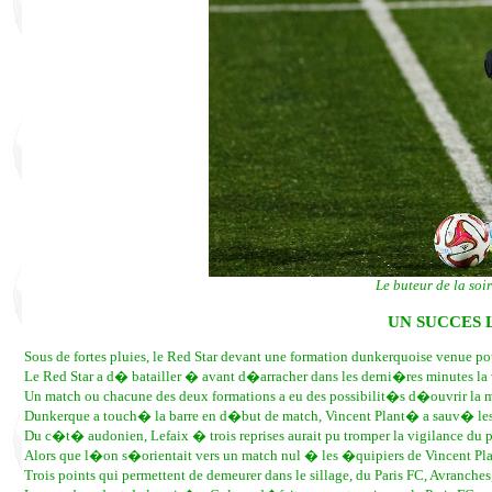
Le buteur de la soir
UN SUCCES L
Sous de fortes pluies, le Red Star devant une formation dunkerquoise venue pou
Le Red Star a d� batailler � avant d�arracher dans les derni�res minutes la v
Un match ou chacune des deux formations a eu des possibilit�s d�ouvrir la m
Dunkerque a touch� la barre en d�but de match, Vincent Plant� a sauv� l
Du c�t� audonien, Lefaix � trois reprises aurait pu tromper la vigilance du 
Alors que l�on s�orientait vers un match nul � les �quipiers de Vincent Plan
Trois points qui permettent de demeurer dans le sillage, du Paris FC, Avran