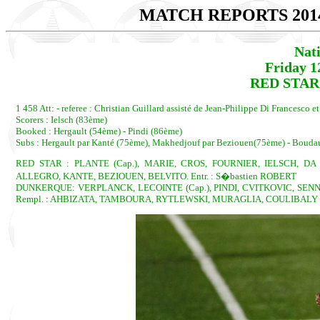
MATCH REPORTS 201
Nat
Friday 1
RED STAR
1 458 Att: - referee : Christian Guillard assisté de Jean-Philippe Di Francesco et 
Scorers : Ielsch (83ème)
Booked : Hergault (54ème) - Pindi (86ème)
Subs : Hergault par Kanté (75ème), Makhedjouf par Beziouen(75ème) - Bouda
RED STAR : PLANTE (Cap.), MARIE, CROS, FOURNIER, IELSCH, DA
ALLEGRO, KANTE, BEZIOUEN, BELVITO. Entr. : S�bastien ROBERT
DUNKERQUE: VERPLANCK, LECOINTE (Cap.), PINDI, CVITKOVIC, S
Rempl. : AHBIZATA, TAMBOURA, RYTLEWSKI, MURAGLIA, COULIBALY