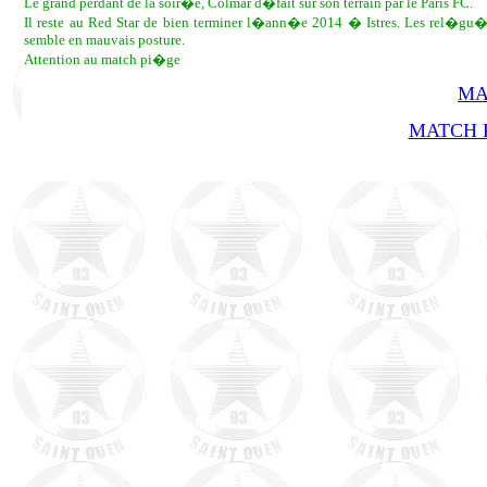
Le grand perdant de la soir�e, Colmar d�fait sur son terrain par le Paris FC.
Il reste au Red Star de bien terminer l�ann�e 2014 � Istres. Les rel�gu�s
semble en mauvais posture.
Attention au match pi�ge
MA
MATCH R