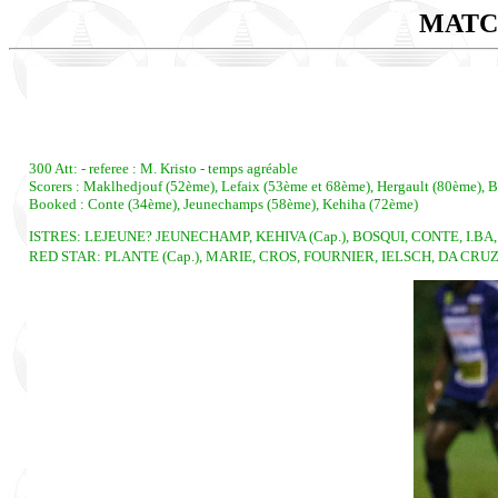
MATC
300 Att: - referee : M. Kristo - temps agréable
Scorers : Maklhedjouf (52ème), Lefaix (53ème et 68ème), Hergault (80ème), B
Booked : Conte (34ème), Jeunechamps (58ème), Kehiha (72ème)
ISTRES: LEJEUNE? JEUNECHAMP, KEHIVA (Cap.), BOSQUI, CONTE, I.BA
RED STAR: PLANTE (Cap.), MARIE, CROS, FOURNIER, IELSCH, DA CRUZ