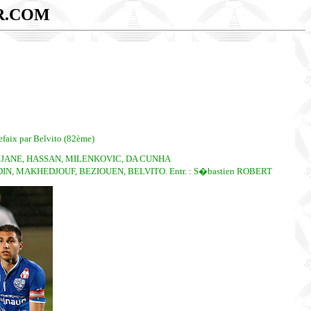
R.COM
efaix par Belvito (82ème)
AJJANE, HASSAN, MILENKOVIC, DA CUNHA
IN, MAKHEDJOUF, BEZIOUEN, BELVITO. Entr. : S�bastien ROBERT