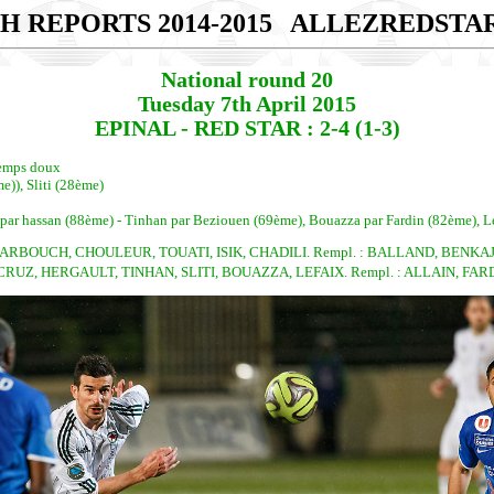
H REPORTS 2014-2015
ALLEZREDSTA
National round 20
Tuesday 7th April 2015
EPINAL - RED STAR : 2-4 (1-3)
 temps doux
)), Sliti (28ème)
 par hassan (88ème) - Tinhan par Beziouen (69ème), Bouazza par Fardin (82ème), L
ARBOUCH, CHOULEUR, TOUATI, ISIK, CHADILI. Rempl. : BALLAND, BENK
RUZ, HERGAULT, TINHAN, SLITI, BOUAZZA, LEFAIX. Rempl. : ALLAIN, FARD