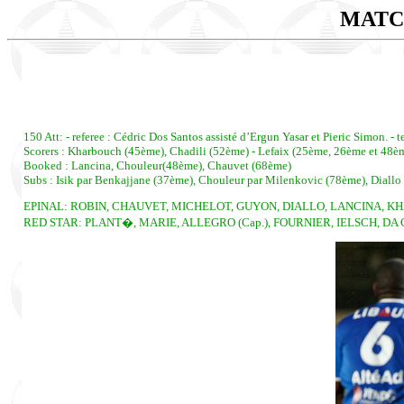
MATC
150 Att: - referee : Cédric Dos Santos assisté d’Ergun Yasar et Pieric Simon. -
Scorers : Kharbouch (45ème), Chadili (52ème) - Lefaix (25ème, 26ème et 48ème
Booked : Lancina, Chouleur(48ème), Chauvet (68ème)
Subs : Isik par Benkajjane (37ème), Chouleur par Milenkovic (78ème), Diallo
EPINAL: ROBIN, CHAUVET, MICHELOT, GUYON, DIALLO, LANCINA, KH
RED STAR: PLANT�, MARIE, ALLEGRO (Cap.), FOURNIER, IELSCH, DA C