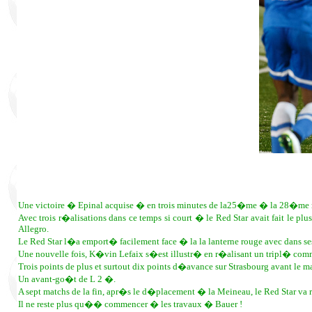
Une victoire � Epinal acquise � en trois minutes de la25�me � la 28�me 
Avec trois r�alisations dans ce temps si court � le Red Star avait fait le
Allegro.
Le Red Star l�a emport� facilement face � la la lanterne rouge avec dans ses
Une nouvelle fois, K�vin Lefaix s�est illustr� en r�alisant un tripl� com
Trois points de plus et surtout dix points d�avance sur Strasbourg avant le m
Un avant-go�t de L 2 �.
A sept matchs de la fin, apr�s le d�placement � la Meineau, le Red Star va r
Il ne reste plus qu�� commencer � les travaux � Bauer !