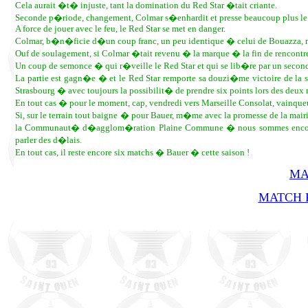
Cela aurait �t� injuste, tant la domination du Red Star �tait criante.
Seconde p�riode, changement, Colmar s�enhardit et presse beaucoup plus le R
A force de jouer avec le feu, le Red Star se met en danger.
Colmar, b�n�ficie d�un coup franc, un peu identique � celui de Bouazza, m
Ouf de soulagement, si Colmar �tait revenu � la marque � la fin de rencon
Un coup de semonce � qui r�veille le Red Star et qui se lib�re par un secon
La partie est gagn�e � et le Red Star remporte sa douzi�me victoire de la 
Strasbourg � avec toujours la possibilit� de prendre six points lors des deux 
En tout cas � pour le moment, cap, vendredi vers Marseille Consolat, vainqu
Si, sur le terrain tout baigne � pour Bauer, m�me avec la promesse de la ma
la Communaut� d�agglom�ration Plaine Commune � nous sommes encore 
parler des d�lais.
En tout cas, il reste encore six matchs � Bauer � cette saison !
MA
MATCH R