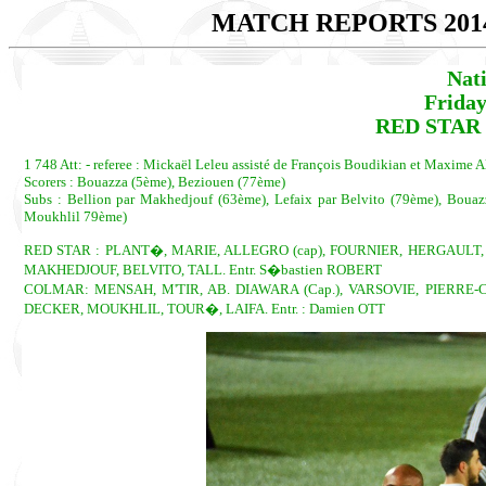
MATCH REPORTS 201
Nat
Friday
RED STAR 
1 748 Att: - referee : Mickaël Leleu assisté de François Boudikian et Maxime Al
Scorers : Bouazza (5ème), Beziouen (77ème)
Subs : Bellion par Makhedjouf (63ème), Lefaix par Belvito (79ème), Bouazz
Moukhlil 79ème)
RED STAR : PLANT�, MARIE, ALLEGRO (cap), FOURNIER, HERGAULT, D
MAKHEDJOUF, BELVITO, TALL. Entr. S�bastien ROBERT
COLMAR: MENSAH, M'TIR, AB. DIAWARA (Cap.), VARSOVIE, PIER
DECKER, MOUKHLIL, TOUR�, LAIFA. Entr. : Damien OTT