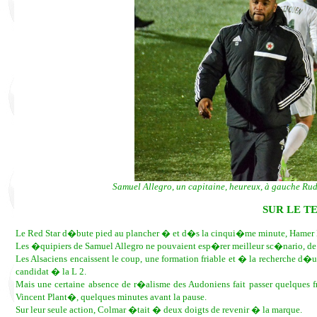
Samuel Allegro, un capitaine, heureux, à gauche Rud
SUR LE T
Le Red Star d�bute pied au plancher � et d�s la cinqui�me minute, Hamer 
Les �quipiers de Samuel Allegro ne pouvaient esp�rer meilleur sc�nario, d
Les Alsaciens encaissent le coup, une formation friable et � la recherche d
candidat � la L 2.
Mais une certaine absence de r�alisme des Audoniens fait passer quelques 
Vincent Plant�, quelques minutes avant la pause.
Sur leur seule action, Colmar �tait � deux doigts de revenir � la marque.