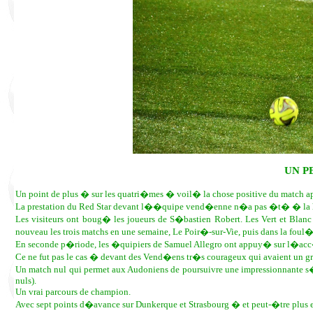
UN PE
Un point de plus � sur les quatri�mes � voil� la chose positive du match a
La prestation du Red Star devant l��quipe vend�enne n�a pas �t� � la h
Les visiteurs ont boug� les joueurs de S�bastien Robert. Les Vert et Bl
nouveau les trois matchs en une semaine, Le Poir�-sur-Vie, puis dans la foul
En seconde p�riode, les �quipiers de Samuel Allegro ont appuy� sur l�acc�l�
Ce ne fut pas le cas � devant des Vend�ens tr�s courageux qui avaient un gra
Un match nul qui permet aux Audoniens de poursuivre une impressionnante s�r
nuls).
Un vrai parcours de champion.
Avec sept points d�avance sur Dunkerque et Strasbourg � et peut-�tre plus e