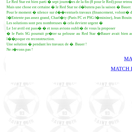
Le Red Star est bien parti � sept journ�es de la fin (8 pour le Red) pour retrou
Mais une chose est certaine � le Red Star ne d�butera pas la saison � Bauer.
Pour le moment � silence sur d��ventuels travaux (financement, volont� de 
l�Entente pas assez grand, Charl�ty (Paris FC et PSG f�minine), Jean Bouin �
Les solutions sont peu nombreuses � cela devient urgent �
Le 1er avril est pass� � et nous avions oubli� de vous la proposer
� le Paris SG pourrait pr�ter sa pelouse au Red Star �Bauer avait bien 
l��poque en reconstruction.
Une solution � pendant les travaux de �. Bauer !
Ne r�vons pas !
MA
MATCH R