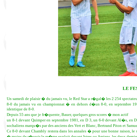
LE FE
Un samedi de plaisir � du jamais vu, le Red Star a r�gal� les 2 254 spectateu
8-0 du jamais vu en championnat � en dehors d�un 8-0, en septembre 1977
identique de 8-0.
Depuis 55 ans que je fr�quente, Bauer, quelques gros scores � mon actif
un 8-1 devant Quimper en septembre 1981, en D 3, un 6-0 devant Al�s, en D
sochaliens marqu�s par des anciens des Vert et Blanc, Bertrand Piton et Samue
Ce 8-0 devant Chambly restera dans les annales � pour une bonne raison, le 
� moins de r�ussir le m�me exploit devant Istres ou Amiens, les deux derniers 