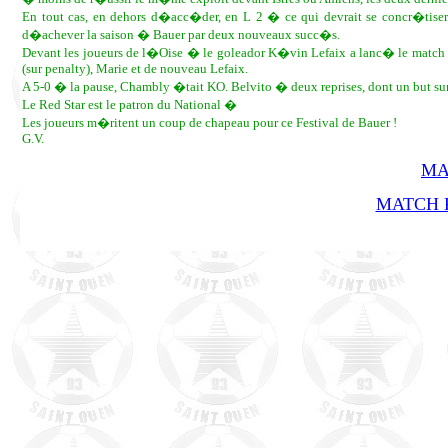
En tout cas, en dehors d�acc�der, en L 2 � ce qui devrait se concr�tise
d�achever la saison � Bauer par deux nouveaux succ�s.
Devant les joueurs de l�Oise � le goleador K�vin Lefaix a lanc� le match av
(sur penalty), Marie et de nouveau Lefaix.
A 5-0 � la pause, Chambly �tait KO. Belvito � deux reprises, dont un but sur
Le Red Star est le patron du National �
Les joueurs m�ritent un coup de chapeau pour ce Festival de Bauer !
G.V.
MA
MATCH R