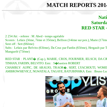
MATCH REPORTS 201
Nat
Saturda
RED STAR -
2 254 Att: - referee : M. Abed - temps agréable
Scorers : Lefaix (3ème, 7ème et 35ème), Bellion (14ème sur pen.), Marie (17ème
Sent off : Sert (66ème)
Subs : Lefaix par Belvito (63ème), Da Cruz par Fardin (63ème), Hergault par
Manguelé (73ème)
RED STAR : PLANT� (Cap.), MARIE, CROS, FOURNIER, IELSCH, DA C
TINHAN, FARDIN, BELVITO. Entr. : S�bastien ROBERT
CHAMBLY: AUPIC, DE ARAUJO, TRAOR�, SERT, LYACHOUTI, WOME 
AMBROWSIEVICZ, NGWATALA, TAGAYE, BATUBINSIKA. Entr. : Bruno Lu