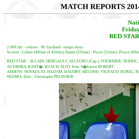
MATCH REPORTS 201
Nat
Frida
RED STAR 
2 999 Att: - referee : M. Guillard - temps doux
Scorers : Lefaix (40ème et 45ème), Kanté (53ème) - Poyet (31ème), Pouye (6
RED STAR : ALLAIN, HERGAULT, ALLEGRO (Cap.), FOURNIER, SEIDOU
AGYIRIBA, KANT�, IELSCH, SLITI. Entr. S�bstien ROBERT
AMIENS: NOVAES, EL HAJJAM, BAUDRY, HELOISE, VIGNAUD, BUREL, B
NGOMA. Entr. : Christophe PELISSIER