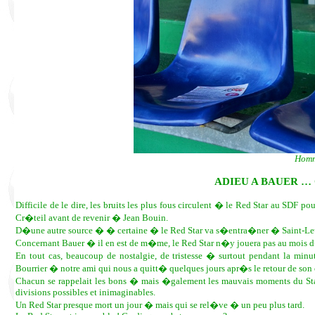
Homm
ADIEU A BAUER …
Difficile de le dire, les bruits les plus fous circulent � le Red Star au SDF p
Cr�teil avant de revenir � Jean Bouin.
D�une autre source � � certaine � le Red Star va s�entra�ner � Saint-L
Concernant Bauer � il en est de m�me, le Red Star n�y jouera pas au mois 
En tout cas, beaucoup de nostalgie, de tristesse � surtout pendant la m
Bourrier � notre ami qui nous a quitt� quelques jours apr�s le retour de son 
Chacun se rappelait les bons � mais �galement les mauvais moments du Stad
divisions possibles et inimaginables.
Un Red Star presque mort un jour � mais qui se rel�ve � un peu plus tard.