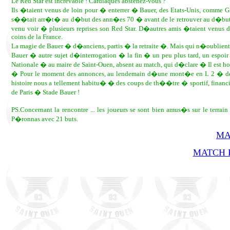
Le Red Star est increvable ! Cardiaques abstenez-vous ?
Ils �taient venus de loin pour � enterrer � Bauer, des Etats-Unis, comme 
s��tait arr�t� au d�but des ann�es 70 � avant de le retrouver au d�but d
venu voir � plusieurs reprises son Red Star. D�autres amis �taient venus
coins de la France.
La magie de Bauer � d�anciens, partis � la retraite �. Mais qui n�oublient pa
Bauer � autre sujet d�interrogation � la fin � un peu plus tard, un espo
Nationale � au maire de Saint-Ouen, absent au match, qui d�clare � Il est ho
� Pour le moment des annonces, au lendemain d�une mont�e en L 2 � depu
histoire nous a tellement habitu� � des coups de th��tre � sportif, fina
de Paris � Stade Bauer !
PS.Concernant la rencontre ... les joueurs se sont bien amus�s sur le terra
P�ronnas avec 21 buts.
MA
MATCH R