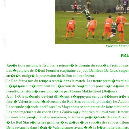
Florian Makhej
PRE
Apr�s trois matchs, le Red Star a retrouv� le chemin du succ�s. Trois point
Les �quipiers de R�mi Fournier (capitaine du jour, Danilson Da Cruz, suspen
arr�t�s, malgr� la possession du ballon en leur faveur.
Le Red Star a mis du temps a rentr� dans le match. Les trente premi�res minu
L��l�ment d�terminant fut l�action de Na�m Sliti ponctu�e d�une faute l
Penalty, transform� sans probl�me par Florian Makhedjouf (36�me).
A un 1-0, le sc�nario devient diff�rent, s�appuyant sur une d�fense tr�s ef
face � Valenciennes, l�adversaire du Red Star, vendredi prochain), les Audon
La seconde p�riode, inefficace les Mayennais se contentent de faire circuler le
Les enouragements du coach Denis Zanko n�y font rien et Laval voit Hameur 
Le match est jou�, Laval si souverain, la semaine pr�c�dente devant Auxer
� Le Red Star r�cite ses gammes � et gr�ce � ce succ�s devant des tribu
De la revanche dans l�air � Valenciennes ayant �t� la b�te noire des matc