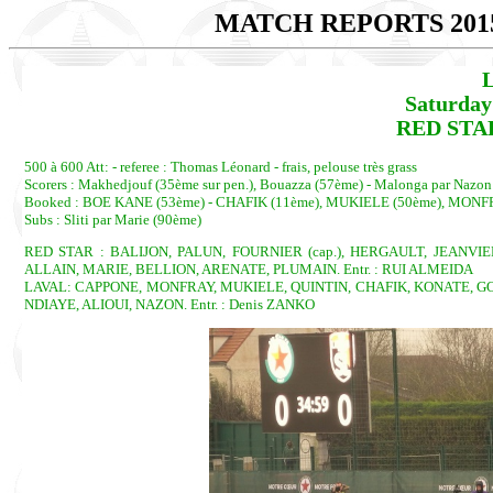
MATCH REPORTS 201
L
Saturday
RED STAR 
500 à 600 Att: - referee : Thomas Léonard - frais, pelouse très grass
Scorers : Makhedjouf (35ème sur pen.), Bouazza (57ème) - Malonga par Nazon 
Booked : BOE KANE (53ème) - CHAFIK (11ème), MUKIELE (50ème), MONF
Subs : Sliti par Marie (90ème)
RED STAR : BALIJON, PALUN, FOURNIER (cap.), HERGAULT, JEANVI
ALLAIN, MARIE, BELLION, ARENATE, PLUMAIN. Entr. : RUI ALMEIDA
LAVAL: CAPPONE, MONFRAY, MUKIELE, QUINTIN, CHAFIK, KONATE, GO
NDIAYE, ALIOUI, NAZON. Entr. : Denis ZANKO