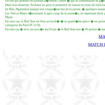
Un but qui pertube les joueurs d�Albert Cartier � qui se contentaient de g�r
Dans leur situation, Sochaux ne peut se permettre de laisser en route de nouve
de Sliti, Ngamukol marque son cinqui�me but de la saison, � quelques instants
Les Vert et Blanc r�ussissent le gros coup de la journ�e, en reprenant deux po
Dijon.
En tout cas, le Red Star est bien accroch� � sa quatri�me place � un point 
vainqueur du Paris FC (1-0).
En tout cas � avec un succ�s sur Evian � le Red Star sera � 45 points � ma
MA
MATCH R