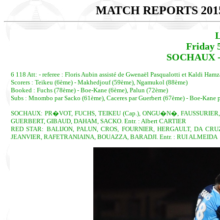
MATCH REPORTS 201
L
Friday 
SOCHAUX - 
6 118 Att: - referee : Floris Aubin assisté de Gwenaël Pasqualotti et Kaldi Hamza
Scorers : Teikeu (6ème) - Makhedjouf (59ème), Ngamukol (88ème)
Booked : Fuchs (78ème) - Boe-Kane (6ème), Palun (72ème)
Subs : Mnombo par Sacko (61ème), Caceres par Guerbert (67ème) - Boe-Kane pa
SOCHAUX: PR�VOT, FUCHS, TEIKEU (Cap.), ONGU�N�, FAUSSURIER,
GUERBERT, GIBAUD, DAHAM, SACKO. Entr. : Albert CARTIER
RED STAR: BALIJON, PALUN, CROS, FOURNIER, HERGAULT, DA CRUZ 
JEANVIER, RAFETRANIAINA, BOUAZZA, BARADJI. Entr. : RUI ALMEIDA