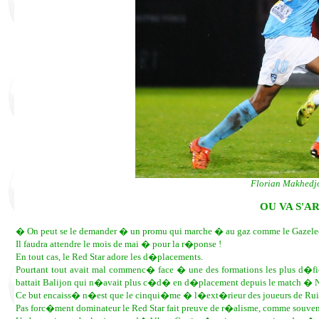
Florian Makhedjou
OU VA S'A
� On peut se le demander � un promu qui marche � au gaz comme le Gazelec
Il faudra attendre le mois de mai � pour la r�ponse !
En tout cas, le Red Star adore les d�placements.
Pourtant tout avait mal commenc� face � une des formations les plus d�f
battait Balijon qui n�avait plus c�d� en d�placement depuis le match � 
Ce but encaiss� n�est que le cinqui�me � l�ext�rieur des joueurs de Rui
Pas forc�ment dominateur le Red Star fait preuve de r�alisme, comme souv