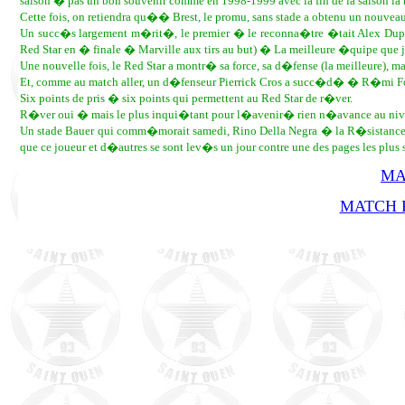
saison � pas un bon souvenir comme en 1998-1999 avec la fin de la saison la 
Cette fois, on retiendra qu�� Brest, le promu, sans stade a obtenu un nouveau 
Un succ�s largement m�rit�, le premier � le reconna�tre �tait Alex Dupo
Red Star en � finale � Marville aux tirs au but) � La meilleure �quipe que 
Une nouvelle fois, le Red Star a montr� sa force, sa d�fense (la meilleure)
Et, comme au match aller, un d�fenseur Pierrick Cros a succ�d� � R�mi Fo
Six points de pris � six points qui permettent au Red Star de r�ver.
R�ver oui � mais le plus inqui�tant pour l�avenir� rien n�avance au nive
Un stade Bauer qui comm�morait samedi, Rino Della Negra � la R�sistance �
que ce joueur et d�autres se sont lev�s un jour contre une des pages les pl
MA
MATCH R