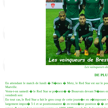
Les vainqueurs de
DE PLU
En attendant le match de lundi � N�mes � Metz, le Red Star est sur le p
Marville.
Verra-t-on samedi � le Red Star se pr�sent� � Beauvais devant N�mes en 
vendredi soir.
En tout cas, le Red Star a fait le gros coup de cette journ�e en s�imposan
largement impos� 5-1 et se positionnaient � en troisi�me position � � ce