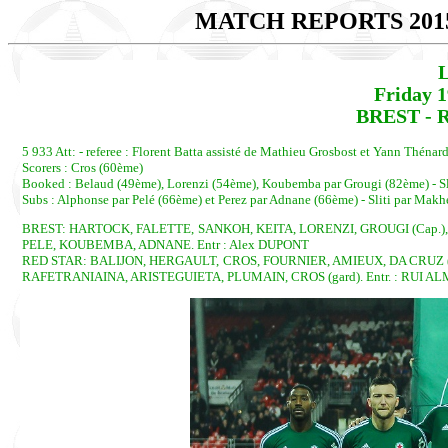
MATCH REPORTS 201
L
Friday 
BREST - R
5 933 Att: - referee : Florent Batta assisté de Mathieu Grosbost et Yann Théna
Scorers : Cros (60ème)
Booked : Belaud (49ème), Lorenzi (54ème), Koubemba par Grougi (82ème) - S
Subs : Alphonse par Pelé (66ème) et Perez par Adnane (66ème) - Sliti par Mak
BREST: HARTOCK, FALETTE, SANKOH, KEITA, LORENZI, GROUGI (Cap.)
PELE, KOUBEMBA, ADNANE. Entr : Alex DUPONT
RED STAR: BALIJON, HERGAULT, CROS, FOURNIER, AMIEUX, DA CRUZ 
RAFETRANIAINA, ARISTEGUIETA, PLUMAIN, CROS (gard). Entr. : RUI A