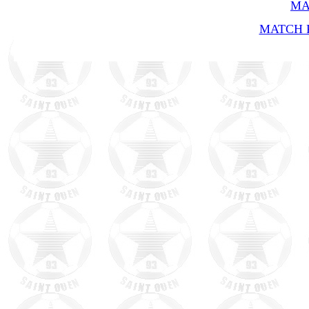
MA
MATCH R