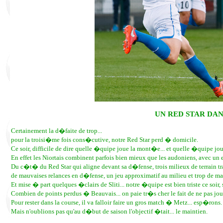
UN RED STAR DAN
Certainement la d�faite de trop...
pour la troisi�me fois cons�cutive, notre Red Star perd � domicile.
Ce soir, difficile de dire quelle �quipe joue la mont�e... et quelle �quipe jou
En effet les Niortais combinent parfois bien mieux que les audoniens, avec un
Du c�t� du Red Star qui aligne devant sa d�fense, trois milieux de terrain tra
de mauvaises relances en d�fense, un jeu approximatif au milieu et trop de mau
Et mise � part quelques �clairs de Sliti... notre �quipe est bien triste ce soir
Combien de points perdus � Beauvais... on paie tr�s cher le fait de ne pas jou
Pour rester dans la course, il va falloir faire un gros match � Metz... esp�rons.
Mais n'oublions pas qu'au d�but de saison l'objectif �tait... le maintien.