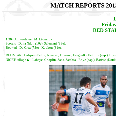
MATCH REPORTS 201
L
Friday
RED STAR 
1 304 Att: - referee : M. Léonard -
Scorers : Dona Ndoh (16e), Selemani (88e).
Booked : Da Cruz (73e) - Koukou (81e).
RED STAR : Balijon - Palun, Jeanvier, Fournier, Hergault - Da Cruz (cap.), Boe-K
NIORT: Allagb� - Lahaye, Choplin, Sans, Sambia - Roye (cap.), Batisse (Kouko