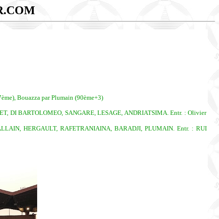
R.COM
(77ème), Bouazza par Plumain (90ème+3)
, DI BARTOLOMEO, SANGARE, LESAGE, ANDRIATSIMA. Entr. : Olivier
LLAIN, HERGAULT, RAFETRANIAINA, BARADJI, PLUMAIN. Entr. : RUI