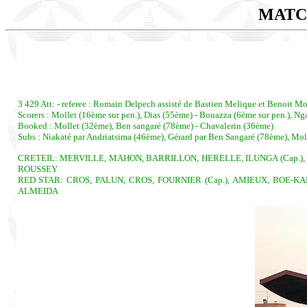
MATC
3 429 Att: - referee : Romain Delpech assisté de Bastien Melique et Benoit Mo
Scorers : Mollet (16ème sur pen.), Dias (55ème) - Bouazza (6ème sur pen.), N
Booked : Mollet (32ème), Ben sangaré (78ème) - Chavalerin (36ème)
Subs : Niakaté par Andriatsima (46ème), Gérard par Ben Sangaré (78ème), Mol
CRETEIL: MERVILLE, MAHON, BARRILLON, HERELLE, ILUNGA (Cap.), 
ROUSSEY
RED STAR: CROS, PALUN, CROS, FOURNIER (Cap.), AMIEUX, BOE-KA
ALMEIDA