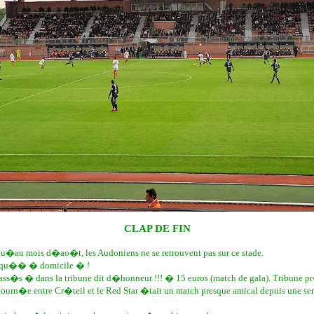
CLAP DE FIN
au mois d�ao�t, les Audoniens ne se retrouvent pas sur ce stade.
t qu�� � domicile � !
�s � dans la tribune dit d�honneur !!! � 15 euros (match de gala). Tribune pr�
ourn�e entre Cr�teil et le Red Star �tait un match presque amical depuis une se