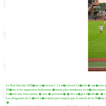
Le Red Star (du XXI�me si�cle) en L 2 a d�couvert Cr�teil � esp�rons qu�
M�me si les supporters Audoniens �taient plus nombreux en d�placemen
Cr�teil une triste plaine � rien � proximit� � des si�ges d�labr�s � cass
Les dirigeants de Cr�teil n�avaient pas compris que le match de la 38�me j
�