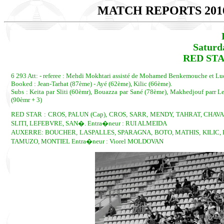
MATCH REPORTS 201
Saturd
RED STA
6 293 Att: - referee : Mehdi Mokhtari assisté de Mohamed Benkemouche et L
Booked : Jean-Tarhat (87ème) - Ayé (62ème), Kilic (66ème).
Subs : Keita par Sliti (60èmr), Bouazza par Sané (78ème), Makhedjouf parr L
(90èmr + 3)
RED STAR : CROS, PALUN (Cap), CROS, SARR, MENDY, TAHRAT, CHA
SLITI, LEFEBVRE, SAN�. Entra�neur : RUI ALMEIDA
AUXERRE: BOUCHER, LASPALLES, SPARAGNA, BOTO, MATHIS, KILIC, 
TAMUZO, MONTIEL Entra�neur : Viorel MOLDOVAN