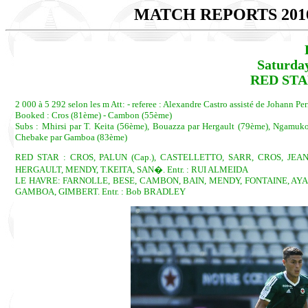
MATCH REPORTS 201
Saturda
RED STAR
2 000 à 5 292 selon les m Att: - referee : Alexandre Castro assisté de Johann Pe
Booked : Cros (81ème) - Cambon (55ème)
Subs : Mhirsi par T. Keita (56ème), Bouazza par Hergault (79ème), Ngamu
Chebake par Gamboa (83ème)
RED STAR : CROS, PALUN (Cap.), CASTELLETTO, SARR, CROS, JE
HERGAULT, MENDY, T.KEITA, SAN�. Entr. : RUI ALMEIDA
LE HAVRE: FARNOLLE, BESE, CAMBON, BAIN, MENDY, FONTAINE, AYA
GAMBOA, GIMBERT. Entr. : Bob BRADLEY