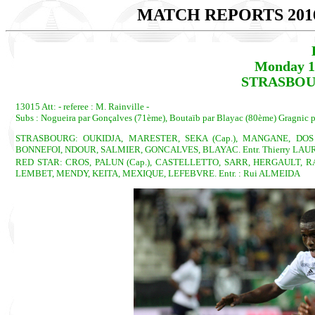
MATCH REPORTS 201
Monday 1
STRASBOUR
13015 Att: - referee : M. Rainville -
Subs : Nogueira par Gonçalves (71ème), Boutaïb par Blayac (80ème) Gragnic 
STRASBOURG: OUKIDJA, MARESTER, SEKA (Cap.), MANGANE, DOS
BONNEFOI, NDOUR, SALMIER, GONCALVES, BLAYAC. Entr. Thierry LAU
RED STAR: CROS, PALUN (Cap.), CASTELLETTO, SARR, HERGAULT,
LEMBET, MENDY, KEITA, MEXIQUE, LEFEBVRE. Entr. : Rui ALMEIDA