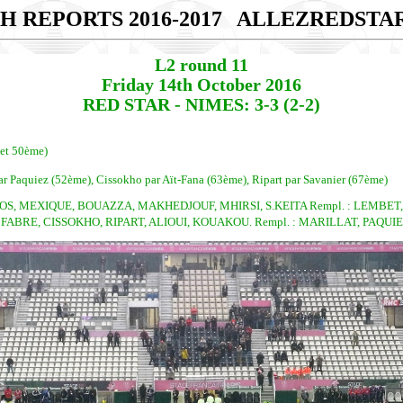
H REPORTS 2016-2017
ALLEZREDSTA
L2 round 11
Friday 14th October 2016
RED STAR - NIMES: 3-3 (2-2)
 et 50ème)
r Paquiez (52ème), Cissokho par Aït-Fana (63ème), Ripart par Savanier (67ème)
OS, MEXIQUE, BOUAZZA, MAKHEDJOUF, MHIRSI, S.KEITA Rempl. : LEMBET,
RE, CISSOKHO, RIPART, ALIOUI, KOUAKOU. Rempl. : MARILLAT, PAQUIEZ, 