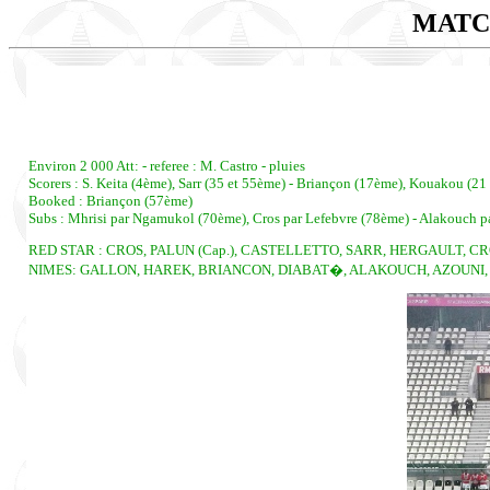
MATC
Environ 2 000 Att: - referee : M. Castro - pluies
Scorers : S. Keita (4ème), Sarr (35 et 55ème) - Briançon (17ème), Kouakou (21
Booked : Briançon (57ème)
Subs : Mhrisi par Ngamukol (70ème), Cros par Lefebvre (78ème) - Alakouch pa
RED STAR : CROS, PALUN (Cap.), CASTELLETTO, SARR, HERGAULT, CR
NIMES: GALLON, HAREK, BRIANCON, DIABAT�, ALAKOUCH, AZOUNI, FAB