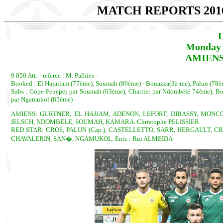
MATCH REPORTS 201
L
Monday 
AMIENS 
9 050 Att: - referee : M. Palhies -
Booked : El Hajaijam (77ème), Soumah (80ème) - Bouazza(3à-me), Palun (78è
Subs : Gope-Fenepej par Soumah (63ème), Charrier par Ndombelé 74ème), Bou
par Ngamukol (85ème)
AMIENS: GURTNER, EL HAJJAM, ADENON, LEFORT, DIBASSY, MONCON
IELSCH, NDOMBELE, SOUMAH, KAMARA. Christophe PELISSIER
RED STAR: CROS, PALUN (Cap.), CASTELLETTO, SARR, HERGAULT, C
CHAVALERIN, SAN�, NGAMUKOL. Entr. : Rui ALMEIDA