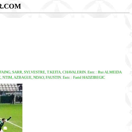
R.COM
NG, SARR, SYLVESTRE, T.KEITA, CHAVALERIN. Entr. : Rui ALMEIDA
NTIM, AZBAGUE, NDAO, FAUSTIN. Entr. : Farid HADZIBEGIC