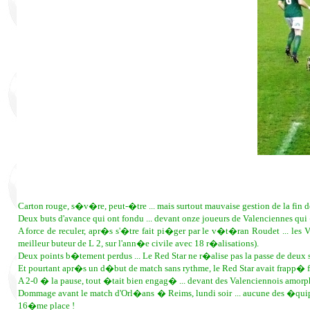
Carton rouge, s�v�re, peut-�tre ... mais surtout mauvaise gestion de la fin de
Deux buts d'avance qui ont fondu ... devant onze joueurs de Valenciennes qui
A force de reculer, apr�s s'�tre fait pi�ger par le v�t�ran Roudet ... les V
meilleur buteur de L 2, sur l'ann�e civile avec 18 r�alisations).
Deux points b�tement perdus ... Le Red Star ne r�alise pas la passe de deu
Et pourtant apr�s un d�but de match sans rythme, le Red Star avait frapp� fo
A 2-0 � la pause, tout �tait bien engag� ... devant des Valenciennois amorph
Dommage avant le match d'Orl�ans � Reims, lundi soir ... aucune des �quipes
16�me place !