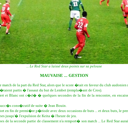
... Le Red Star a laissé deux points sur sa pelouse
MAUVAISE ... GESTION
 match de la part du Red Star, alors que le score �tait en faveur du club audonien (
 �taient partis � l'assaut du but de Lembet (rempla�ant de Cros).
ert et Blanc ont c�d� � quelques secondes de la fin de la rencontre, en encaissant
x succ�s cons�cutif de suite � Jean Bouin.
rt en fin de premi�re p�riode avec deux occasions de buts ... et deux buts, le pr
es jusqu'� l'expulsion de Keita � l'heure de jeu.
 de la seconde partie de classement n'a remport� son match ... Le Red Star aura