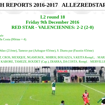
H REPORTS 2016-2017
ALLEZREDSTA
L2 round 18
Friday 9th December 2016
RED STAR - VALENCIENNES: 2-2 (2-0)
uée
a Costa (90ème + 4).
 Ndao (21ème), Tameze par (Azbague 65ème), S. Diarra par (Faustin 65ème)
 CROS, MEXIQUE, NGAMUKOL, MHIRSI, BOUAZZA, S.KEITA RempL; : MARFAI
ABORE, TAMEZE, ROUDET (Cap.), DIARRA, DA COSTA. Rempl. : MERVILLE, 