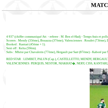
MATC
4 937 (chiffre communiqué Att: - referee : M. Ben el-Hadj - Temps frais et poll
Scorers : Mendy (33ème), Bouazza (37ème); Valenciennes : Roudet (73ème), D
Booked : Kantari (45ème + 1).
Sent off : Keïta (59èm).
Subs : Mhrisi par Chavalerin (77ème), Hergault par Sarr (87ème) - Kaboré par
RED STAR : LEMBET, PALUN (Cap.), CASTELLETTO, MENDY, HERGAULT,
VALENCIENNES: PERQUIS, NESTOR, NIAKHAT�, NERY, CISS, KANTARI, K