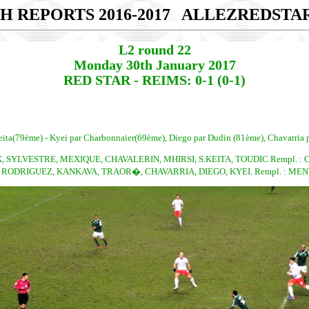
H REPORTS 2016-2017
ALLEZREDSTA
L2 round 22
Monday 30th January 2017
RED STAR - REIMS: 0-1 (0-1)
Keita(79ème) - Kyei par Charbonnaier(69ème), Diego par Dudin (81ème), Chavarria 
SYLVESTRE, MEXIQUE, CHAVALERIN, MHIRSI, S.KEITA, TOUDIC Rempl. : CRO
RODRIGUEZ, KANKAVA, TRAOR�, CHAVARRIA, DIEGO, KYEI. Rempl. : MEN