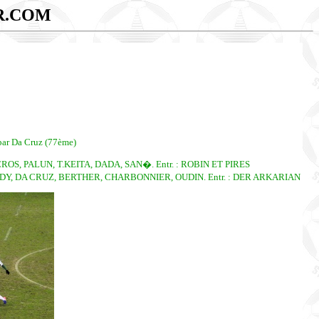
R.COM
par Da Cruz (77ème)
S, PALUN, T.KEITA, DADA, SAN�. Entr. : ROBIN ET PIRES
DY, DA CRUZ, BERTHER, CHARBONNIER, OUDIN. Entr. : DER ARKARIAN