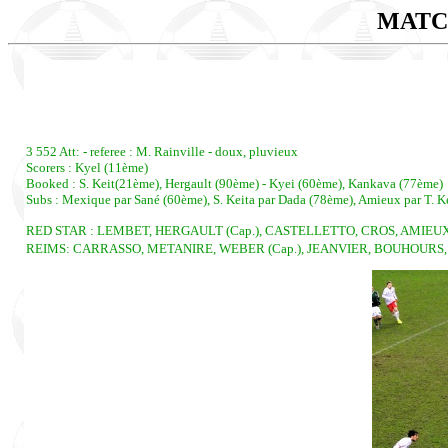
MATC
3 552 Att: - referee : M. Rainville - doux, pluvieux
Scorers : Kyel (11ème)
Booked : S. Keit(21ème), Hergault (90ème) - Kyei (60ème), Kankava (77ème)
Subs : Mexique par Sané (60ème), S. Keita par Dada (78ème), Amieux par T. 
RED STAR : LEMBET, HERGAULT (Cap.), CASTELLETTO, CROS, AMIEUX, 
REIMS: CARRASSO, METANIRE, WEBER (Cap.), JEANVIER, BOUHOURS, 