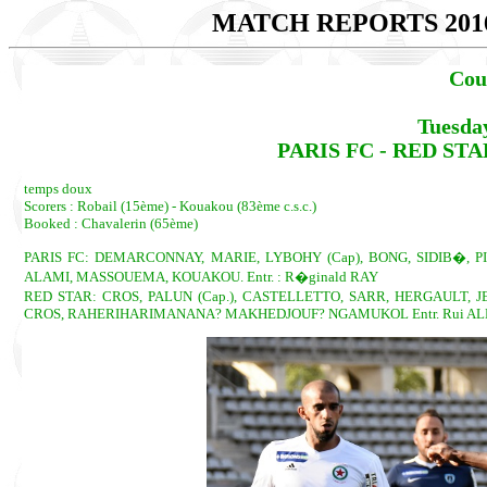
MATCH REPORTS 201
Cou
Tuesda
PARIS FC - RED STAR :
temps doux
Scorers : Robail (15ème) - Kouakou (83ème c.s.c.)
Booked : Chavalerin (65ème)
PARIS FC: DEMARCONNAY, MARIE, LYBOHY (Cap), BONG, SIDIB�, PI
ALAMI, MASSOUEMA, KOUAKOU. Entr. : R�ginald RAY
RED STAR: CROS, PALUN (Cap.), CASTELLETTO, SARR, HERGAULT, 
CROS, RAHERIHARIMANANA? MAKHEDJOUF? NGAMUKOL Entr. Rui A