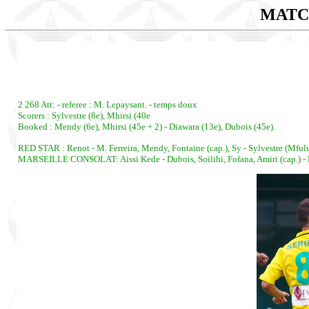
MATC
2 268 Att: - referee : M. Lepaysant. - temps doux
Scorers : Sylvestre (8e), Mhirsi (40e
Booked : Mendy (6e), Mhirsi (45e + 2) - Diawara (13e), Dubois (45e).
RED STAR : Renot - M. Ferreira, Mendy, Fontaine (cap.), Sy - Sylvestre (Mfulu, 8
MARSEILLE CONSOLAT: Aissi Kede - Dubois, Soilihi, Fofana, Amiri (cap.) - M