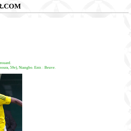
R.COM
Brouard.
ura, 59e), Niangbo. Entr. : Beuve.