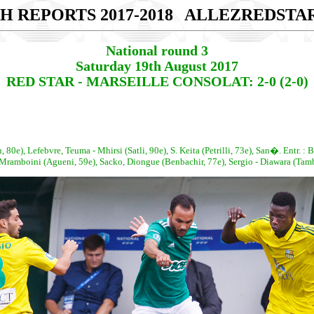
H REPORTS 2017-2018
ALLEZREDSTA
National round 3
Saturday 19th August 2017
RED STAR - MARSEILLE CONSOLAT: 2-0 (2-0)
0e), Lefebvre, Teuma - Mhirsi (Satli, 90e), S. Keita (Petrilli, 73e), San�. Entr. : 
ramboini (Agueni, 59e), Sacko, Diongue (Benbachir, 77e), Sergio - Diawara (Tambo