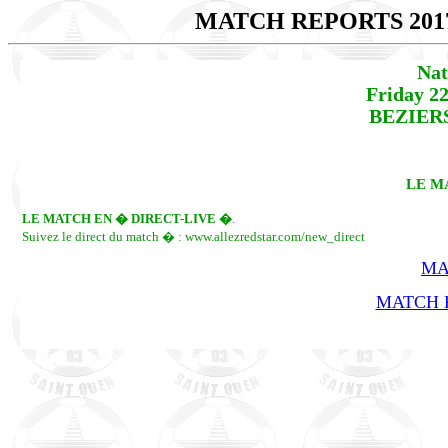
MATCH REPORTS 201
Nat
Friday 2
BEZIERS
LE M
LE MATCH EN � DIRECT-LIVE �
.
Suivez le direct du match � : www.allezredstar.com/new_direct
MA
MATCH R