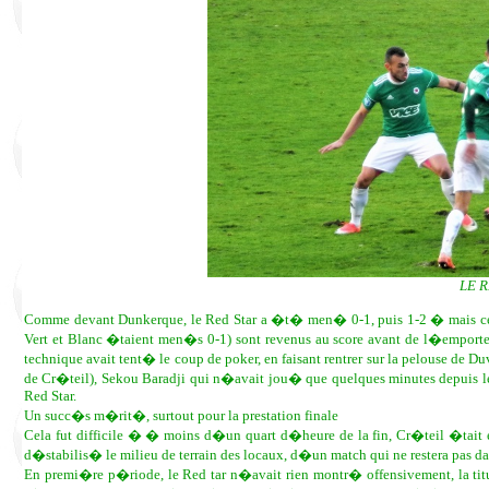
LE R
Comme devant Dunkerque, le Red Star a �t� men� 0-1, puis 1-2 � mais cette
Vert et Blanc �taient men�s 0-1) sont revenus au score avant de l�emporte
technique avait tent� le coup de poker, en faisant rentrer sur la pelouse de 
de Cr�teil), Sekou Baradji qui n�avait jou� que quelques minutes depuis le
Red Star.
Un succ�s m�rit�, surtout pour la prestation finale
Cela fut difficile � � moins d�un quart d�heure de la fin, Cr�teil �tait e
d�stabilis� le milieu de terrain des locaux, d�un match qui ne restera pas d
En premi�re p�riode, le Red tar n�avait rien montr� offensivement, la ti