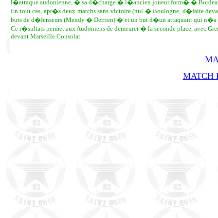
l�attaque audonienne, � sa d�charge � l�ancien joueur form� � Bordeaux
En tout cas, apr�s deux matchs sans victoire (nul � Boulogne, d�faite dev
buts de d�fenseurs (Mendy � Derrien) � et un but d�un attaquant qui n�a
Ce r�sultats permet aux Audoniens de demeurer � la seconde place, avec Greno
devant Marseille Consolat.
MA
MATCH R