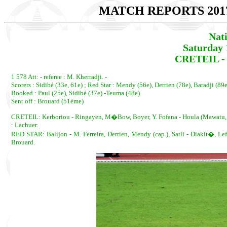
MATCH REPORTS 201
Nat
Saturday 
CRETEIL - 
1 578 Att: - referee : M. Kherradji. -
Scorers : Sidibé (33e, 61e) ; Red Star : Mendy (56e), Derrien (78e), Baradji (89e
Booked : Paul (25e), Sidibé (37e) -Teuma (48e).
Sent off : Brouard (51ème)
CRETEIL: Kerboriou - Ringayen, M�Bow, Boyer, Y. Fofana - Houla (Mawatu, 81e
: Lachuer.
RED STAR: Balijon - M. Ferreira, Derrien, Mendy (cap.), Satli - Diakit�, Lefe
Brouard.