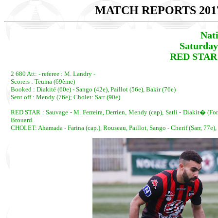
MATCH REPORTS 201
Nat
Saturday
RED STAR 
2 680 Att: - referee : M. Landry -
Scorers : Teuma (69ème)
Booked : Diakité (60e) - Sango (42e), Paillot (56e), Bakir (76e)
Sent off : Mendy (76e); Cholet: Sarr (90e)
RED STAR : Sauvage - M. Ferreira, Derrien, Mendy (cap), Satli - Diakit� (Fon
Brouard.
CHOLET: Ahamada - Farina (cap.), Rouseau, Paillot, Sango - Cherif (Sarr, 77e), 