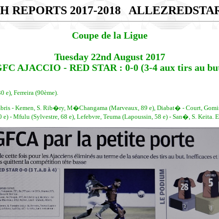
H REPORTS 2017-2018
ALLEZREDSTA
Coupe de la Ligue
Tuesday 22nd August 2017
FC AJACCIO - RED STAR : 0-0 (3-4 aux tirs au bu
0 e), Ferreira (90ème).
ris - Kemen, S. Rib�ry, M�Changama (Marveaux, 89 e), Diabat� - Court, Gomis (Ar
 e) - Mfulu (Sylvestre, 68 e), Lefebvre, Teuma (Lapoussin, 58 e) - San�, S. Keita. En