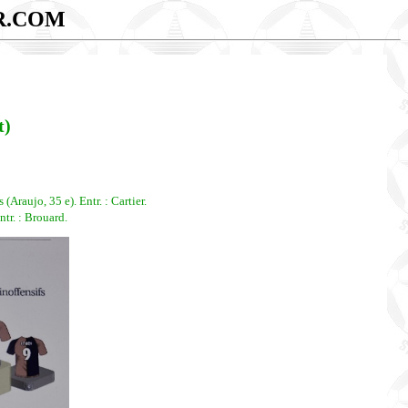
R.COM
t)
aujo, 35 e). Entr. : Cartier.
tr. : Brouard.