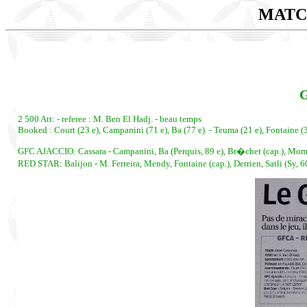
MATC
G
2 500 Att: - referee : M. Ben El Hadj. - beau temps
Booked : Court (23 e), Campanini (71 e), Ba (77 e) - Teuma (21 e), Fontaine (3
GFC AJACCIO: Cassara - Campanini, Ba (Perquis, 89 e), Br�chet (cap.), Momb
RED STAR: Balijon - M. Ferreira, Mendy, Fontaine (cap.), Derrien, Satli (Sy, 60