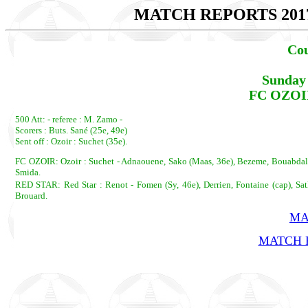
MATCH REPORTS 201
Cou
Sunday 
FC OZOIR
500 Att: - referee : M. Zamo -
Scorers : Buts. Sané (25e, 49e)
Sent off : Ozoir : Suchet (35e).
FC OZOIR: Ozoir : Suchet - Adnaouene, Sako (Maas, 36e), Bezeme, Bouabdallah, 
Smida.
RED STAR: Red Star : Renot - Fomen (Sy, 46e), Derrien, Fontaine (cap), Satli
Brouard.
MA
MATCH R