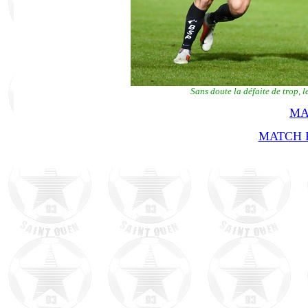
Sans doute la défaite de trop, 
MA
MATCH R