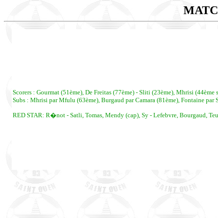
MATC
Scorers : Gourmat (51ème), De Freitas (77ème) - Sliti (23ème), Mhrisi (44ème 
Subs : Mhrisi par Mfulu (63ème), Burgaud par Camara (81ème), Fontaine par 
RED STAR: R�not - Satli, Tomas, Mendy (cap), Sy - Lefebvre, Bourgaud, Teum