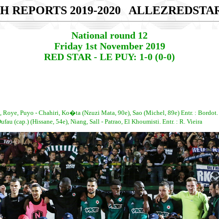
H REPORTS 2019-2020
ALLEZREDSTA
National round 12
Friday 1st November 2019
RED STAR - LE PUY: 1-0 (0-0)
oye, Puyo - Chahiri, Ko�ta (Nzuzi Mata, 90e), Sao (Michel, 89e) Entr. : Bordot.
 (cap.) (Hissane, 54e), Niang, Sall - Patrao, El Khoumisti. Entr. : R. Vieira