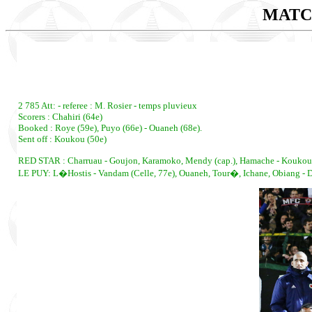
MATC
2 785 Att: - referee : M. Rosier - temps pluvieux
Scorers : Chahiri (64e)
Booked : Roye (59e), Puyo (66e) - Ouaneh (68e).
Sent off : Koukou (50e)
RED STAR : Charruau - Goujon, Karamoko, Mendy (cap.), Hamache - Koukou, R
LE PUY: L�Hostis - Vandam (Celle, 77e), Ouaneh, Tour�, Ichane, Obiang - Dufau