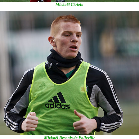
Mickaël Cérielo
Mickaël Despois de Folleville