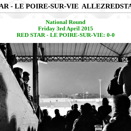
AR - LE POIRE-SUR-VIE
ALLEZREDST
National Round
Friday 3rd April 2015
RED STAR - LE POIRE-SUR-VIE: 0-0