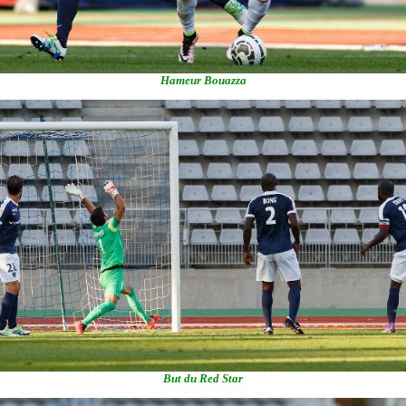
Hameur Bouazza
But du Red Star