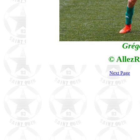
Grég
© AllezR
Next Page