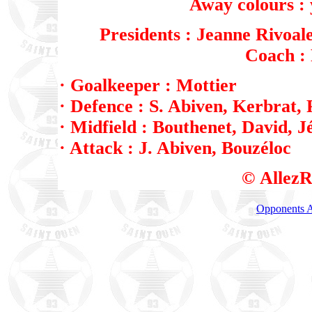
Away colours : y
Presidents : Jeanne Rivoal
Coach : 
· Goalkeeper : Mottier
· Defence : S. Abiven, Kerbrat,
· Midfield : Bouthenet, David, J
· Attack : J. Abiven, Bouzéloc
© AllezR
Opponents A