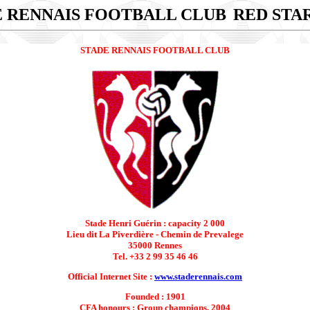
E RENNAIS FOOTBALL CLUB
RED STAR
STADE RENNAIS FOOTBALL CLUB
Stade Henri Guérin : capacity 2 000
Lieu dit La Piverdière - Chemin de Prevalege
35000 Rennes
Tel. +33 2 99 35 46 46
Official Internet Site :
www.staderennais.com
Founded : 1901
CFA honours : Group champions, 2004