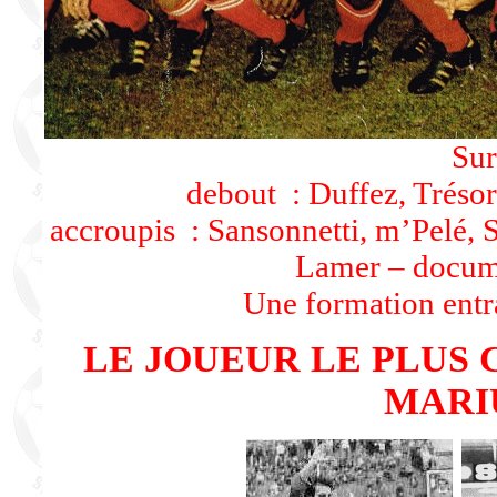
Sur
debout : Duffez, Trésor,
accroupis : Sansonnetti, m’Pelé, 
Lamer – docume
Une formation entr
LE JOUEUR LE PLUS 
MARI