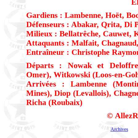
E
Gardiens : Lambenne, Hoët, Boc
Défenseurs : Abakar, Qrita, Di P
Milieux : Bellatrêche, Cauwet, K
Attaquants : Malfait, Chagnaud
Entraîneur : Christophe Raymo
Départs : Nowak et Deloffre 
Omer), Witkowski (Loos-en-Goh
Arrivées : Lambenne (Monting
Mines), Diop (Levallois), Chagn
Richa (Roubaix)
© AllezR
Archives