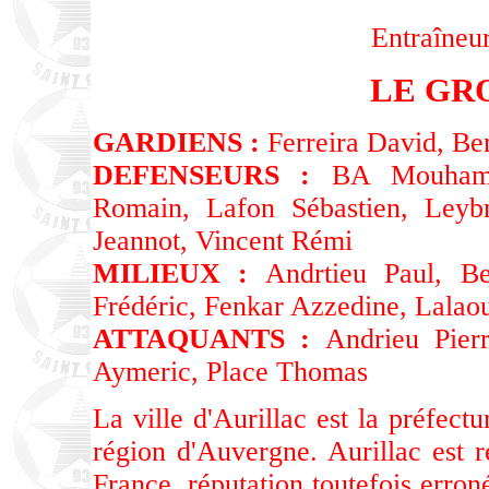
Entraîneu
LE GR
GARDIENS :
Ferreira David, Be
DEFENSEURS :
BA Mouhamad
Romain, Lafon Sébastien, Leyb
Jeannot, Vincent Rémi
MILIEUX :
Andrtieu Paul, Be
Frédéric, Fenkar Azzedine, Lalao
ATTAQUANTS :
Andrieu Pierr
Aymeric, Place Thomas
La ville d'Aurillac est la préfect
région d'Auvergne. Aurillac est ré
France, réputation toutefois erroné